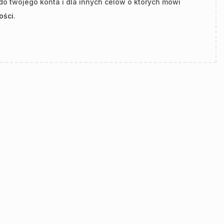
o twojego konta i dla innych celów o których mówi
ości
.