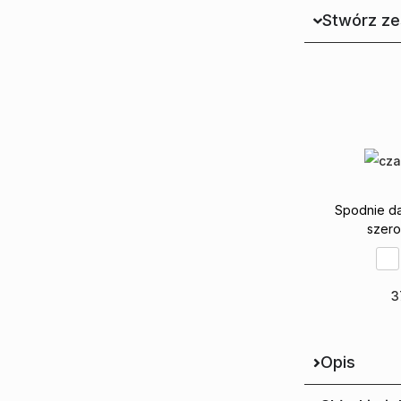
Stwórz z
Spodnie dam
szer
3
Wy
Opis
Dodaj