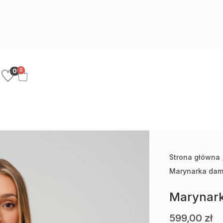
0
0
Strona główna
Marynarka dams
Marynark
599,00
zł