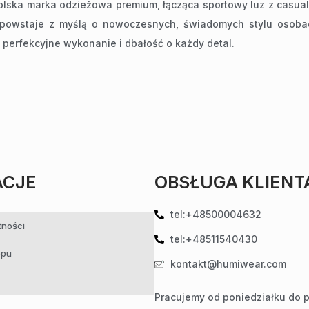
lska marka odzieżowa premium, łącząca sportowy luz z casua
 powstaje z myślą o nowoczesnych, świadomych stylu osobac
 perfekcyjne wykonanie i dbałość o każdy detal.
ACJE
OBSŁUGA KLIENT
tel:+48500004632
tności
tel:+48511540430
epu
kontakt@humiwear.com
Pracujemy od poniedziałku do p