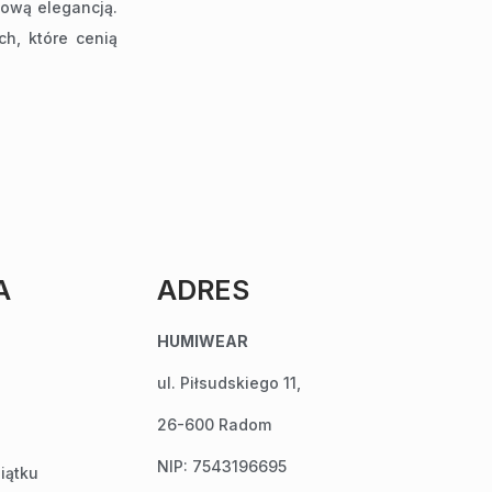
lową elegancją.
h, które cenią
A
ADRES
HUMIWEAR
ul. Piłsudskiego 11,
26-600 Radom
NIP: 7543196695
iątku