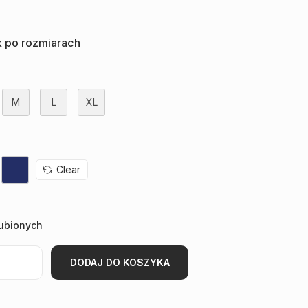
 po rozmiarach
M
L
XL
Clear
lubionych
DODAJ DO KOSZYKA