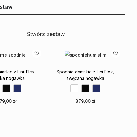
estaw
Stwórz zestaw
skie z Linii Flex,
Spodnie damskie z Lini Flex,
oka nogawka
zwężana nogawka
79,00
zł
379,00
zł
bierz opcje
Wybierz opcje
 do ulubionych
Dodaj do ulubionych