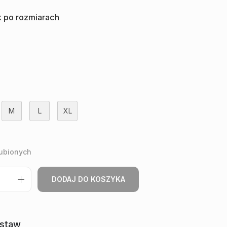
 po rozmiarach
M
L
XL
lubionych
DODAJ DO KOSZYKA
estaw