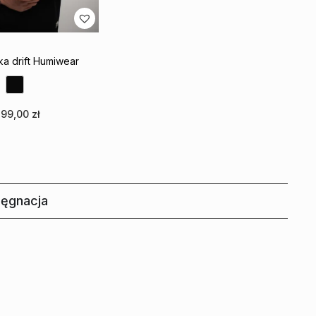
ka drift Humiwear
299,00
zł
bierz opcje
 do ulubionych
elęgnacja