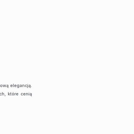
lową elegancją.
h, które cenią