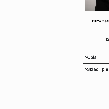
Bluza męs
1
Wy
Opis
Dodaj
Skład i pi