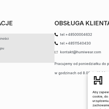
ACJE
OBSŁUGA KLIENT
tel:+48500004632
tności
tel:+48511540430
epu
kontakt@humiwear.com
Pracujemy od poniedziałku do p
w godzinach od 8.00 do 18.00
Aby zapewni
cookie, do
urządzeniu.
zachowanie 